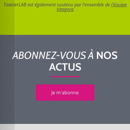
ToasterLAB est également soutenu par l'ensemble de
l'équipe
Vitagora
ABONNEZ-VOUS À
NOS
ACTUS
Je m'abonne