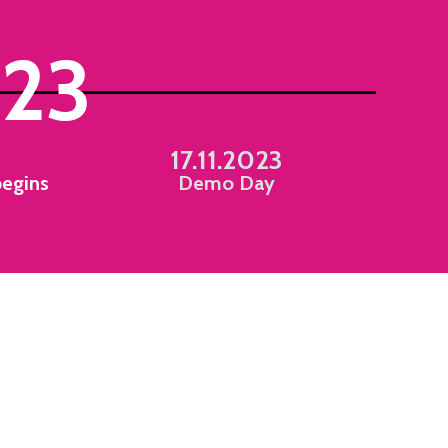
23
17.11.2023
begins
Demo Day