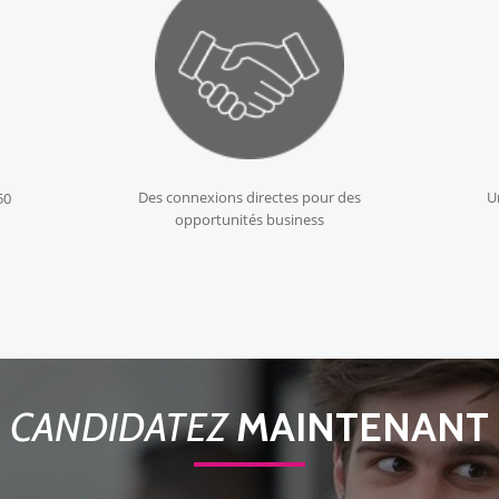
Des connexions directes pour des
U
50
opportunités business
CANDIDATEZ
MAINTENANT