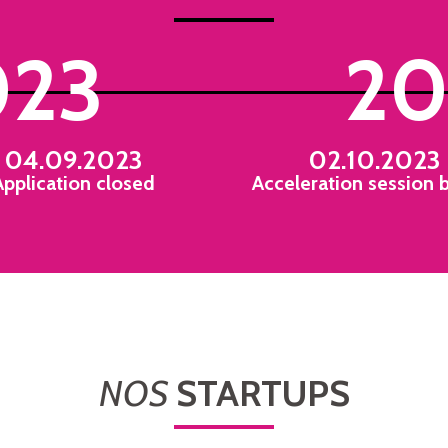
023
20
04.09.2023
02.10.2023
Application closed
Acceleration session 
NOS
STARTUPS