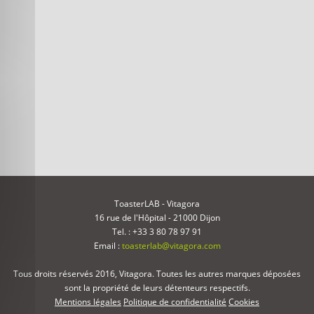
ToasterLAB - Vitagora
16 rue de l'Hôpital - 21000 Dijon
Tel. : +33 3 80 78 97 91
Email :
toasterlab@vitagora.com
Tous droits réservés 2016, Vitagora. Toutes les autres marques déposées
sont la propriété de leurs détenteurs respectifs.
Mentions légales
Politique de confidentialité
Cookies