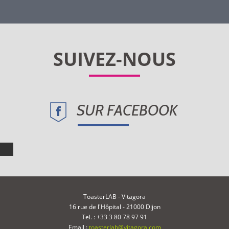
SUR FACEBOOK
ToasterLAB - Vitagora
16 rue de l'Hôpital - 21000 Dijon
Tel. : +33 3 80 78 97 91
Email :
toasterlab@vitagora.com