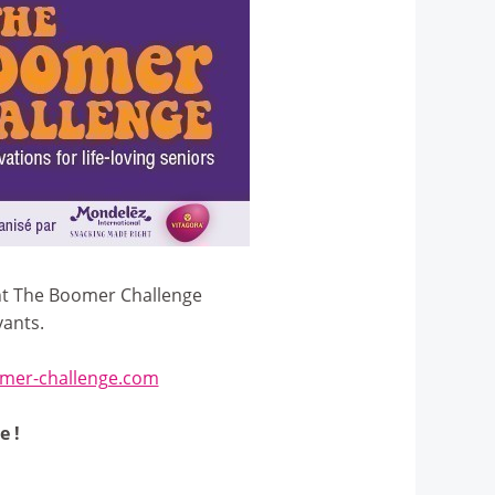
ent The Boomer Challenge
vants.
mer-challenge.com
e !