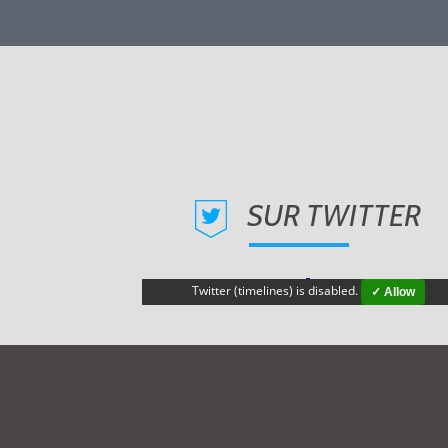
SUR TWITTER
Twitter (timelines) is disabled.
✓ Allow