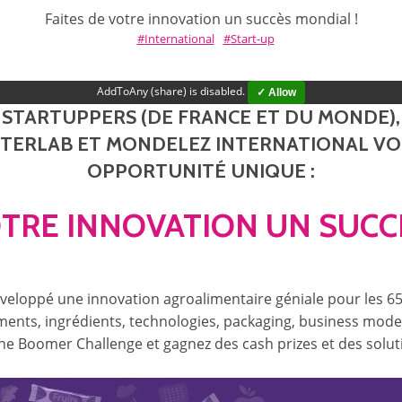
Faites de votre innovation un succès mondial !
International
Start-up
AddToAny (share) is disabled.
✓ Allow
STARTUPPERS (DE FRANCE ET DU MONDE),
STERLAB ET MONDELEZ INTERNATIONAL V
OPPORTUNITÉ UNIQUE :
OTRE INNOVATION UN SUCC
veloppé une innovation agroalimentaire géniale pour les 65 
ments, ingrédients, technologies, packaging, business mod
The Boomer Challenge et gagnez des cash prizes et des sol