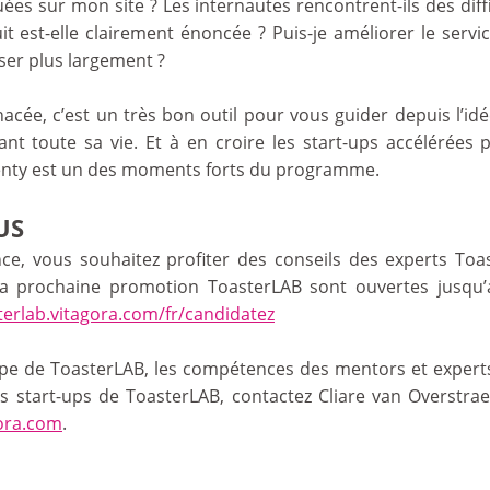
uées sur mon site ? Les internautes rencontrent-ils des diffi
 est-elle clairement énoncée ? Puis-je améliorer le servi
ser plus largement ?
anacée, c’est un très bon outil pour vous guider depuis l’
ant toute sa vie. Et à en croire les start-ups accélérées 
nty est un des moments forts du programme.
US
ce, vous souhaitez profiter des conseils des experts Toa
la prochaine promotion ToasterLAB sont ouvertes jusqu’
terlab.vitagora.com/fr/candidatez
ipe de ToasterLAB, les compétences des mentors et experts
s start-ups de ToasterLAB, contactez Cliare van Overstra
gora.com
.