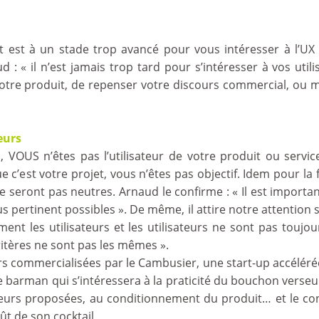
 est à un stade trop avancé pour vous intéresser à l’UX
: « il n’est jamais trop tard pour s’intéresser à vos util
otre produit, de repenser votre discours commercial, ou
eurs
s, VOUS n’êtes pas l’utilisateur de votre produit ou servi
c’est votre projet, vous n’êtes pas objectif. Idem pour la 
 ne seront pas neutres. Arnaud le confirme : « Il est importan
us pertinent possibles ». De même, il attire notre attention s
ment les utilisateurs et les utilisateurs ne sont pas touj
ritères ne sont pas les mêmes ».
rs commercialisées par le Cambusier, une start-up accéléré
e le barman qui s’intéressera à la praticité du bouchon verse
saveurs proposées, au conditionnement du produit… et le co
ût de son cocktail.