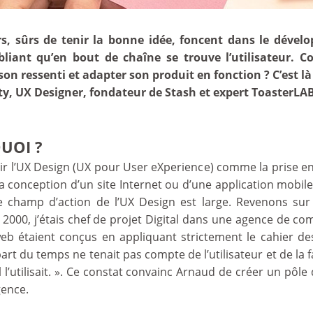
, sûrs de tenir la bonne idée, foncent dans le dével
ubliant qu’en bout de chaîne se trouve l’utilisateur
 son ressenti et adapter son produit en fonction ? C’est là
, UX Designer, fondateur de Stash et expert ToasterLAB
QUOI ?
ir l’UX Design (UX pour User eXperience) comme la prise en
 la conception d’un site Internet ou d’une application mobile
le champ d’action de l’UX Design est large. Revenons sur
s 2000, j’étais chef de projet Digital dans une agence de
eb étaient conçus en appliquant strictement le cahier des
art du temps ne tenait pas compte de l’utilisateur et de la fa
il l’utilisait. ». Ce constat convainc Arnaud de créer un pôle
gence.