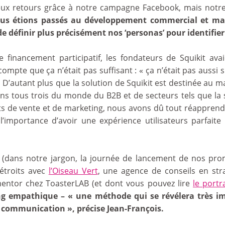
x retours grâce à notre campagne Facebook, mais notre ci
ous étions passés au développement commercial et mark
e définir plus précisément nos ‘personas’ pour identifi
financement participatif, les fondateurs de Squikit avaie
compte que ça n’était pas suffisant : « ça n’était pas aussi s
. D’autant plus que la solution de Squikit est destinée au 
ns tous trois du monde du B2B et de secteurs tels que la s
cts de vente et de marketing, nous avons dû tout réapprend
 l’importance d’avoir une expérience utilisateurs parfaite
dans notre jargon, la journée de lancement de nos prom
 étroits avec
l’Oiseau Vert
, une agence de conseils en str
entor chez ToasterLAB (et dont vous pouvez lire
le portra
ng empathique – « une méthode qui se révélera très i
 communication », précise Jean-François.