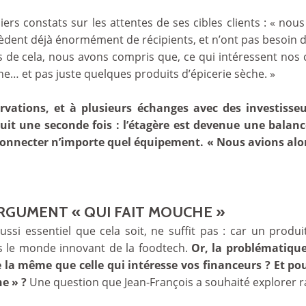
emiers constats sur les attentes de ses cibles clients : «
ent déjà énormément de récipients, et n’ont pas besoin d
s de cela, nous avons compris que, ce qui intéressent nos ci
ine… et pas juste quelques produits d’épicerie sèche. »
vations, et à plusieurs échanges avec des investisseur
t une seconde fois : l’étagère est devenue une balanc
 connecter n’importe quel équipement. « Nous avions alors
ARGUMENT « QUI FAIT MOUCHE »
ussi essentiel que cela soit, ne suffit pas : car un produ
s le monde innovant de la foodtech.
Or, la problématique
e la même que celle qui intéresse vos financeurs ? Et pour
e » ?
Une question que Jean-François a souhaité explorer 