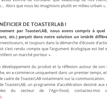
… Alors que nous les imaginions plutôt en milieu urbain », a
NÉFICIER DE TOASTERLAB !
nement par ToasterLAB, nous avons compris à quel p
rs, etc.) perçoit dans notre solution un intérêt différ
 investisseurs, et toujours dans la démarche d’écoute d’act
kit s’est rendu compte que l’argument écologique est bel e
identifient un marché porteur ».
le développement du produit et la réflexion autour de son
he, en e-commerce uniquement dans un premier temps, et 
 le cadre de ToasterLAB notamment sur la communication.
 de ToasterLAB, un programme d’accélération destiné aux e
onales du secteur de l'Agri-Food, contactez-moi 
m
.