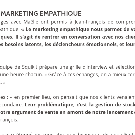
U MARKETING EMPATHIQUE
nges avec Maëlle ont permis à Jean-François de compren
pathique.
« Le marketing empathique nous permet de vo
iques. Il s’agit de rentrer en conversation avec nos cli
es besoins latents, les déclencheurs émotionnels, et leu
équipe de Squikit prépare une grille d’interview et sélecti
une heure chacun. « Grâce à ces échanges, on a mieux cern
. »
les : « en premier lieu, on pensait que nos clients venaien
secondaire.
Leur problématique, c’est la gestion de stock
notre argument de vente en amont de notre lancement c
François.
 assez étonné de constater que beaucoup de nos clients