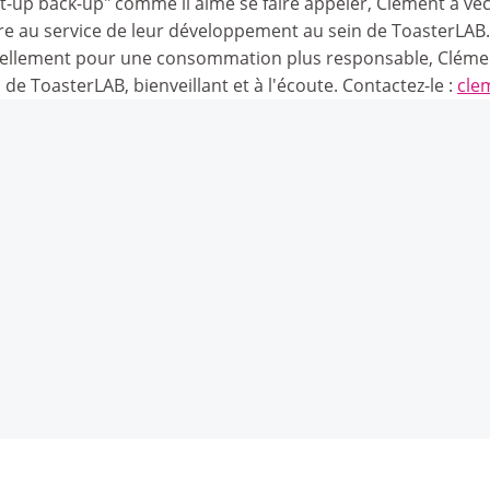
rt-up back-up" comme il aime se faire appeler, Clément a vé
ttre au service de leur développement au sein de ToasterLA
ellement pour une consommation plus responsable, Clémen
s de ToasterLAB, bienveillant et à l'écoute. Contactez-le :
cle