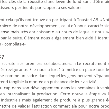
 les clés de la réussite d’une levée de fond sont d’être b
estisseurs pertinents par rapport à ses valeurs.
 cela qu’ils ont trouvé en participant à ToasterLAB. « No
nière de notre développement, celui où nous caractérisi
 dense mais très enrichissante au cours de laquelle nous a
par la suite. Clément nous a également bien aidé à identi
 » complète-t-il.
 ?
ty recrute ses premiers collaborateurs. « Le recrutemen
s revigorante. Elle nous a forcé à mettre en place tous l
prise comme un cadre dans lequel les gens peuvent s’épanou
rend tangible la montée en puissance de leur activité.
au cap dans son développement dans les semaines à veni
en internalisant la production. Cette nouvelle étape va 
 industriels mais également de produire à plus grande é
mettre de valider l’attraction commerciale pour notre pro