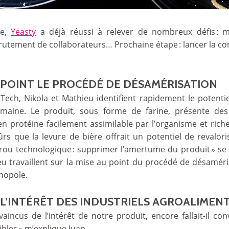
ce,
Yeasty
a déjà réussi à relever de nombreux défis : 
ecrutement de collaborateurs… Prochaine étape : lancer la c
AU POINT LE PROCÉDÉ DE DÉSAMÉRISATION
ech, Nikola et Mathieu identifient rapidement le potentie
umaine. Le produit, sous forme de farine, présente des q
en protéine facilement assimilable par l’organisme et riche
s que la levure de bière offrait un potentiel de revalori
verrou technologique : supprimer l’amertume du produit » se 
ieu travaillent sur la mise au point du procédé de désamé
enopole.
R L’INTÉRÊT DES INDUSTRIELS AGROALIMEN
incus de l’intérêt de notre produit, encore fallait-il conv
ibles » m’explique Juan.