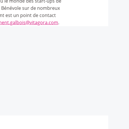
cu le monde des start-ups de
B. Bénévole sur de nombreux
t est un point de contact
ment.galbois@vitagora.com
.