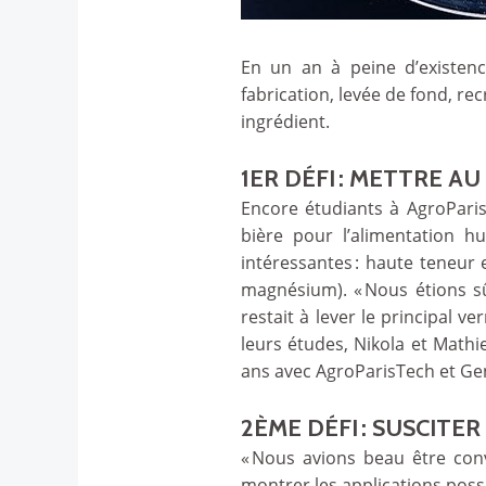
En un an à peine d’existen
fabrication, levée de fond, r
ingrédient.
1ER DÉFI : METTRE 
Encore étudiants à AgroParisT
bière pour l’alimentation h
intéressantes : haute teneur 
magnésium). « Nous étions sûr
restait à lever le principal 
leurs études, Nikola et Math
ans avec AgroParisTech et G
2ÈME DÉFI : SUSCITE
« Nous avions beau être conva
montrer les applications poss