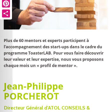
Pinterest
Pinterest
Pinterest
Pinterest
Pinterest
Pinterest
Pinterest
Pinterest
Pinterest
Pinterest
Share
Share
Share
Share
Share
Share
Share
Share
Share
Share
Plus de 60 mentors et experts participent à
l’accompagnement des start-ups dans le cadre du
programme ToasterLAB. Pour vous faire découvrir
leur valeur et leur expertise, nous vous proposons
chaque mois un « profil de mentor ».
Jean-Philippe
PORCHEROT
Directeur Général d'ATOL CONSEILS &