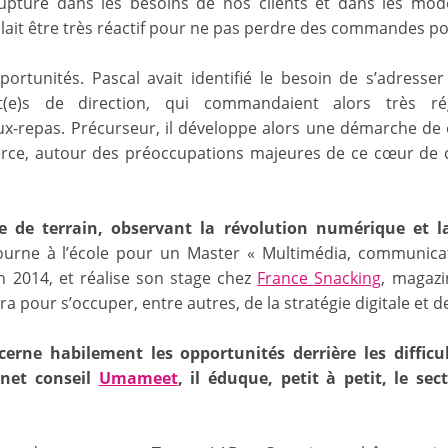
rupture dans les besoins de nos clients et dans les mo
fallait être très réactif pour ne pas perdre des commandes pot
portunités. Pascal avait identifié le besoin de s’adresser
nt(e)s de direction, qui commandaient alors très r
x-repas. Précurseur, il développe alors une démarche de
rce, autour des préoccupations majeures de ce cœur de cibl
ce de terrain, observant la révolution numérique et
ourne à l’école pour un Master « Multimédia, communica
en 2014, et réalise son stage chez
France Snacking
, magazi
ra pour s’occuper, entre autres, de la stratégie digitale et
cerne habilement les opportunités derrière les difficul
inet conseil
Umameet
,
il éduque, petit à petit, le se