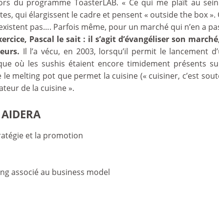
tors du programme ToasterLAB. « Ce qui me plaît au sein
es, qui élargissent le cadre et pensent « outside the box »
’existent pas…. Parfois même, pour un marché qui n’en a pas
xercice, Pascal le sait : il s’agit d’évangéliser son mar
teurs.
Il l’a vécu, en 2003, lorsqu’il permit le lancement d’
que où les sushis étaient encore timidement présents su
 le melting pot que permet la cuisine (« cuisiner, c’est souten
teur de la cuisine ».
 AIDERA
tratégie et la promotion
ling associé au business model