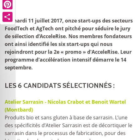
Pinterest
Pinterest
Pinterest
Pinterest
Pinterest
Pinterest
Pinterest
Pinterest
Pinterest
Pinterest
Ce mardi 11 juillet 2017, onze start-ups des secteurs
Share
Share
Share
Share
Share
Share
Share
Share
Share
Share
FoodTech et AgTech ont pitché pour séduire le jury
de sélection d’AcceleRise. Nos membres fondateurs
ont ainsi identifié les six start-ups qui nous
rejoindront pour la 2e « promo » d'AcceleRise. Leur
programme d'accélération intensif démarre le 14
septembre.
LES 6 CANDIDATS SÉLECTIONNÉS :
Atelier Sarrasin - Nicolas Crabot et Benoit Wartel
(Montbard)
Produits bio et sans gluten à base de sarrasin. L’une
des spécificités d’Atelier Sarrasin est de décortiquer le
sarrasin dans le processus de fabrication, pour des